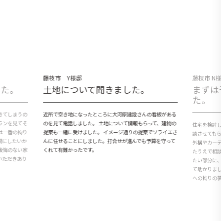
藤枝市 Y様邸
藤枝市 N
した。
土地について聞きました。
まずは
た。
きてしまうの
近所で空き地になったところに大河原建設さんの看板がある
ランを見てそ
のを見て電話しました。 土地について情報もらって、建物の
住宅を検討
は一番の拘り
提案も一緒に受けました。 イメージ通りの提案でソライエさ
談させても
間にしたいか
んに任せることにしました。打合せが進んでも予算を守って
外構やカー
後悔のない家
くれて有難かったです。
たうえで相
いただきあり
たい部分に
て助かりま
への拘りの