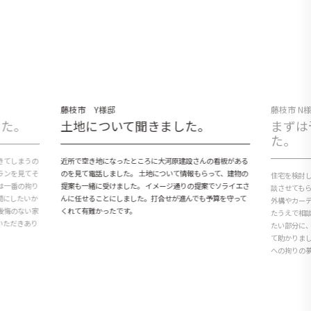
藤枝市 Y様邸
藤枝市 N
した。
土地について聞きました。
まずは
た。
きてしまうの
近所で空き地になったところに大河原建設さんの看板がある
ランを見てそ
のを見て電話しました。 土地について情報もらって、建物の
住宅を検討
は一番の拘り
提案も一緒に受けました。 イメージ通りの提案でソライエさ
談させても
間にしたいか
んに任せることにしました。打合せが進んでも予算を守って
外構やカー
後悔のない家
くれて有難かったです。
たうえで相
いただきあり
たい部分に
て助かりま
への拘りの