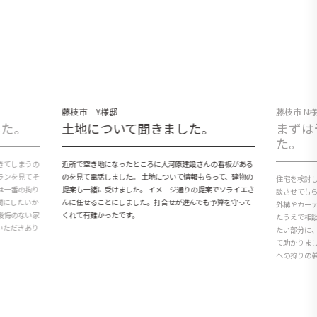
藤枝市 Y様邸
藤枝市 N
した。
土地について聞きました。
まずは
た。
きてしまうの
近所で空き地になったところに大河原建設さんの看板がある
ランを見てそ
のを見て電話しました。 土地について情報もらって、建物の
住宅を検討
は一番の拘り
提案も一緒に受けました。 イメージ通りの提案でソライエさ
談させても
間にしたいか
んに任せることにしました。打合せが進んでも予算を守って
外構やカー
後悔のない家
くれて有難かったです。
たうえで相
いただきあり
たい部分に
て助かりま
への拘りの