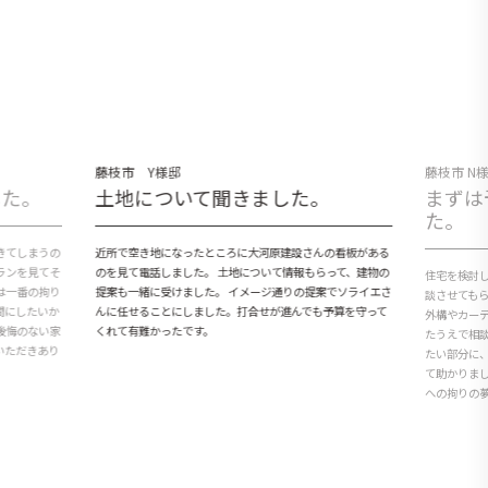
藤枝市 Y様邸
藤枝市 N
した。
土地について聞きました。
まずは
た。
きてしまうの
近所で空き地になったところに大河原建設さんの看板がある
ランを見てそ
のを見て電話しました。 土地について情報もらって、建物の
住宅を検討
は一番の拘り
提案も一緒に受けました。 イメージ通りの提案でソライエさ
談させても
間にしたいか
んに任せることにしました。打合せが進んでも予算を守って
外構やカー
後悔のない家
くれて有難かったです。
たうえで相
いただきあり
たい部分に
て助かりま
への拘りの