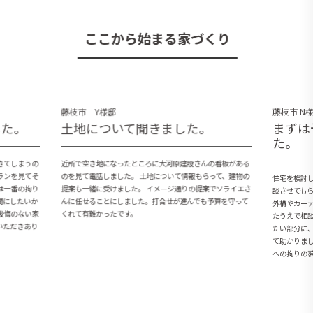
ここから始まる家づくり
藤枝市 Y様邸
藤枝市 N
した。
土地について聞きました。
まずは
た。
きてしまうの
近所で空き地になったところに大河原建設さんの看板がある
ランを見てそ
のを見て電話しました。 土地について情報もらって、建物の
住宅を検討
は一番の拘り
提案も一緒に受けました。 イメージ通りの提案でソライエさ
談させても
間にしたいか
んに任せることにしました。打合せが進んでも予算を守って
外構やカー
後悔のない家
くれて有難かったです。
たうえで相
いただきあり
たい部分に
て助かりま
への拘りの