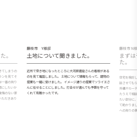
藤枝市 Y様邸
藤枝市 N
した。
土地について聞きました。
まずは
た。
きてしまうの
近所で空き地になったところに大河原建設さんの看板がある
ランを見てそ
のを見て電話しました。 土地について情報もらって、建物の
住宅を検討
は一番の拘り
提案も一緒に受けました。 イメージ通りの提案でソライエさ
談させても
間にしたいか
んに任せることにしました。打合せが進んでも予算を守って
外構やカー
後悔のない家
くれて有難かったです。
たうえで相
いただきあり
たい部分に
て助かりま
への拘りの